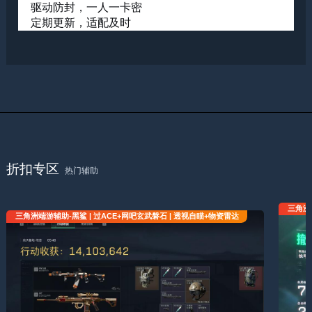
驱动防封，一人一卡密
定期更新，适配及时
折扣专区
热门辅助
三角洲
三角洲端游辅助-黑鲨 | 过ACE+网吧玄武磐石 | 透视自瞄+物资雷达
三角洲端游辅助-黑鲨 | 过ACE+网吧玄武磐石 | 透视自瞄+物资雷达