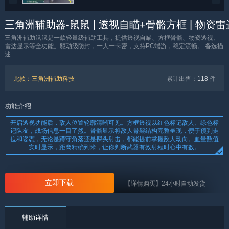
三角洲辅助器-鼠鼠 | 透视自瞄+骨骼方框 | 物资
三角洲辅助鼠鼠是一款轻量级辅助工具，提供透视自瞄、方框骨骼、物资透视、
雷达显示等全功能。驱动级防封，一人一卡密，支持PC端游，稳定流畅。 备选描
述
此款
：三角洲辅助科技
累计出售：
118
件
功能介绍
开启透视功能后，敌人位置轮廓清晰可见。方框透视以红色标记敌人、绿色标
记队友，战场信息一目了然。骨骼显示将敌人骨架结构完整呈现，便于预判走
位和姿态，无论是蹲守角落还是探头射击，都能提前掌握敌人动向。血量数值
实时显示，距离精确到米，让你判断武器有效射程时心中有数。
立即下载
【
详情购买
】24小时自动发货
辅助详情