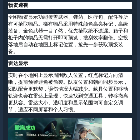
物资透视
全图物资显示功能覆盖武器、弹药、医疗包、配件等所
有可拾取物品。稀有物品采用特殊颜色高亮标记，高级
装备、金色武器一目了然，优先拾取绝不遗漏。箱子和
柜子内的物品无需打开即可预览，搜刮效率翻倍。空投
落地后自动在地图上标记位置，抢先一步获取顶级装
备。
雷达显示
实时在小地图上显示周围敌人位置，红点标记方向清
晰，提前预警避免被偷袭。队友位置和朝向同步显示，
团队配合更默契，误伤情况大幅减少。载具位置和移动
轨迹也会在雷达上呈现，快速找到交通工具，转移撤离
更从容。雷达大小、透明度和显示范围均可自定义调
节，适应不同屏幕和个人习惯。