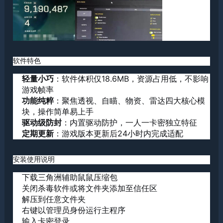
软件特色
轻量小巧
：软件体积仅18.6MB，资源占用低，不影响
游戏帧率
功能纯粹
：聚焦透视、自瞄、物资、雷达四大核心模
块，操作简单易上手
驱动级防封
：内置驱动防护，一人一卡密独立特征
定期更新
：游戏版本更新后24小时内完成适配
安装使用说明
下载
三角洲辅助
鼠鼠压缩包
关闭杀毒软件或将文件夹添加至信任区
解压到任意文件夹
右键以管理员身份运行主程序
输入卡密登录