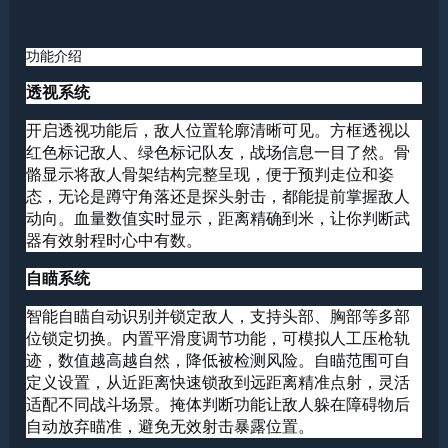
功能介绍
透视系统
开启透视功能后，敌人位置轮廓清晰可见。方框透视以
红色标记敌人、绿色标记队友，战场信息一目了然。骨
骼显示将敌人骨架结构完整呈现，便于预判走位和姿
态，无论是蹲守角落还是探头射击，都能提前掌握敌人
动向。血量数值实时显示，距离精确到米，让你判断武
器有效射程时心中有数。
自瞄系统
智能自瞄自动识别并锁定敌人，支持头部、胸部等多部
位锁定切换。内置平滑度调节功能，可模拟人工压枪轨
迹，数值越高越自然，降低被检测风险。自瞄范围可自
定义设置，从近距离快速锁敌到远距离精准点射，灵活
适配不同战斗场景。掩体判断功能让敌人躲在障碍物后
自动放弃瞄准，避免无效射击暴露位置。